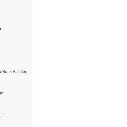
r
u Renk Paletleri
ımı
in