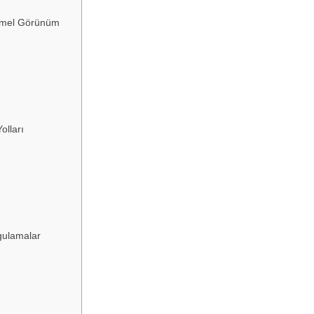
emmel Görünüm
olları
ygulamalar