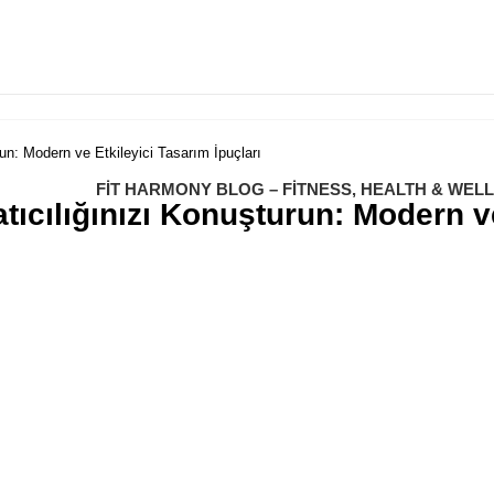
run: Modern ve Etkileyici Tasarım İpuçları
FIT HARMONY BLOG – FITNESS, HEALTH & WEL
ratıcılığınızı Konuşturun: Modern v