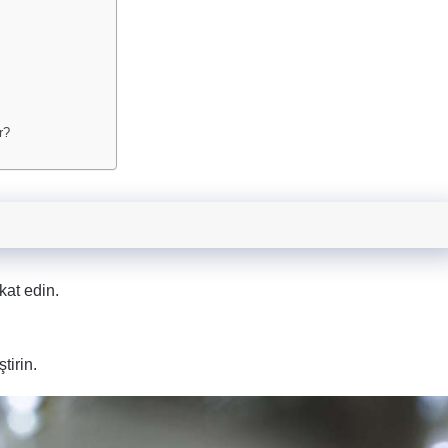
r?
at edin.
tirin.