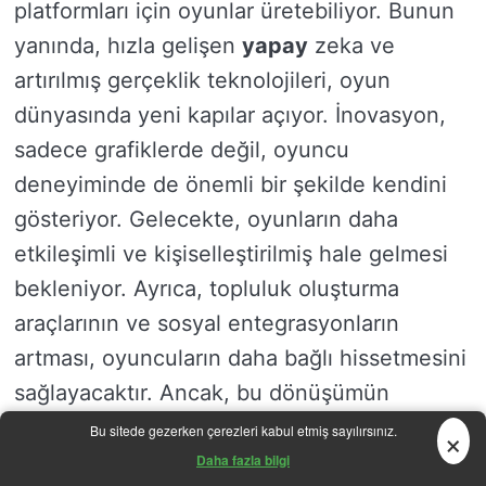
platformları için oyunlar üretebiliyor. Bunun
yanında, hızla gelişen
yapay
zeka ve
artırılmış gerçeklik teknolojileri, oyun
dünyasında yeni kapılar açıyor. İnovasyon,
sadece grafiklerde değil, oyuncu
deneyiminde de önemli bir şekilde kendini
gösteriyor. Gelecekte, oyunların daha
etkileşimli ve kişiselleştirilmiş hale gelmesi
bekleniyor. Ayrıca, topluluk oluşturma
araçlarının ve sosyal entegrasyonların
artması, oyuncuların daha bağlı hissetmesini
sağlayacaktır. Ancak, bu dönüşümün
getirdiği zorluklar da var. Bu nedenle,
×
Bu sitede gezerken çerezleri kabul etmiş sayılırsınız.
geliştiricilerin yeni beceriler edinmesi ve
Daha fazla bilgi